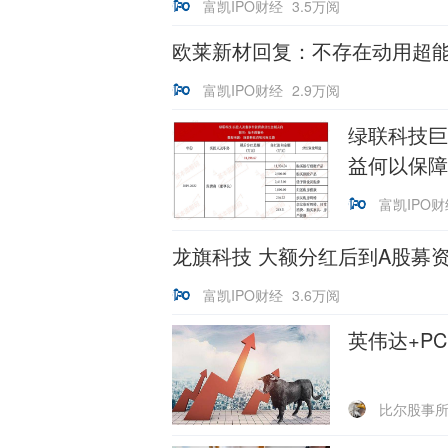
富凯IPO财经
3.5万阅
欧莱新材回复：不存在动用超
富凯IPO财经
2.9万阅
绿联科技巨
益何以保障
富凯IPO财
龙旗科技 大额分红后到A股募
富凯IPO财经
3.6万阅
英伟达+P
比尔股事