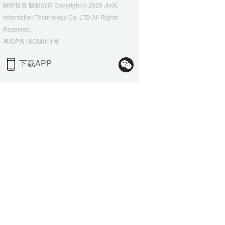
解析投资 版权所有 Copyright © 2020 JieXi
Information Technology Co. LTD All Rights
Reserved.
粤ICP备18034011号
下载APP