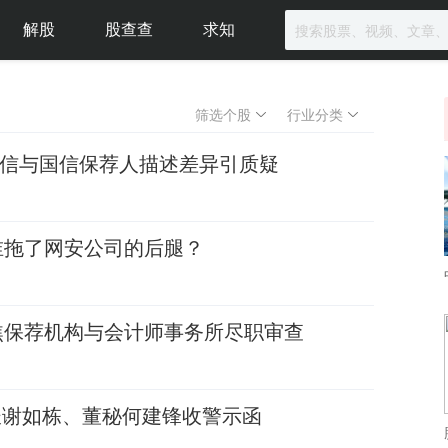
解股
股查查
求知
筛选个股
行业分类
中信与国信保荐人描述差异引质疑
谁拖了网安公司的后腿？
焦保荐机构与会计师事务所尽职审查
事长谢如栋、董秘何建锋收警示函