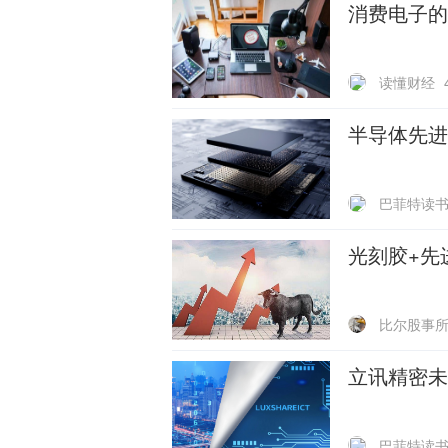
消费电子的
读懂财经
半导体先进
巴菲特读
光刻胶+先
比尔股事
立讯精密未
巴菲特读