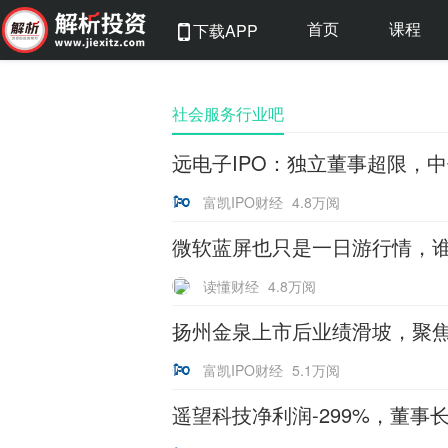
首页
课程
下载APP
社会服务行业吧
远电子IPO：独立董事超限，
富凯IPO财经
4.8万阅
微软蓝屏也只是一日游行情，
读懂财经
4.8万阅
扬州金泉上市后业绩滑坡，聚
富凯IPO财经
5.1万阅
遥望科技净利润-299%，董