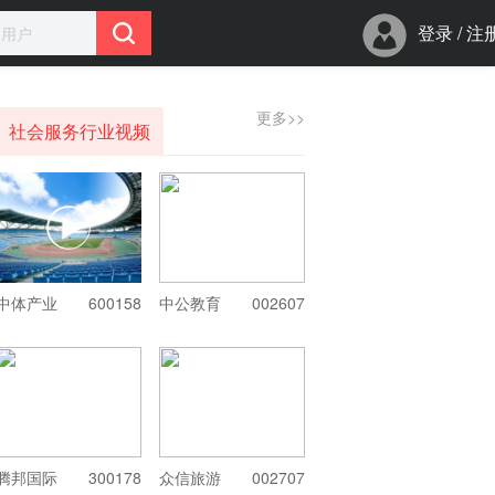
登录
/
注
更多>>
社会服务行业视频
中体产业
600158
中公教育
002607
腾邦国际
300178
众信旅游
002707