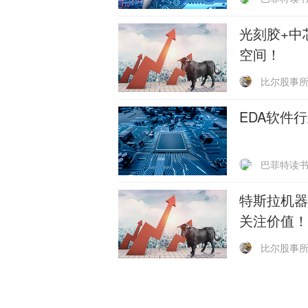
光刻胶+中
空间！
比尔股事
EDA软件
巴菲特读
特斯拉机器
关注价值！
比尔股事