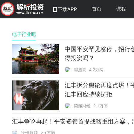
首页
课程
下载APP
电子行业吧
中国平安罕见涨停，招行
得投资吗？
郭施亮
4.2万阅
汇丰拆分舆论再度点燃！
汇丰回应持续抗拒
读懂财经
2.1万阅
汇丰争论再起！平安资管首提战略重组方案，
读懂财经
2.1万阅