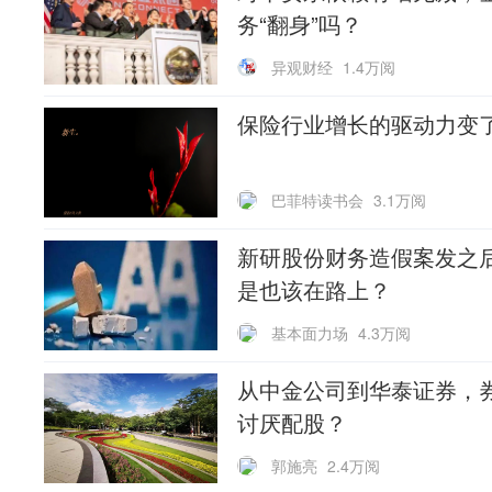
务“翻身”吗？
异观财经
1.4万阅
保险行业增长的驱动力变
巴菲特读书会
3.1万阅
新研股份财务造假案发之
是也该在路上？
基本面力场
4.3万阅
从中金公司到华泰证券，
讨厌配股？
郭施亮
2.4万阅