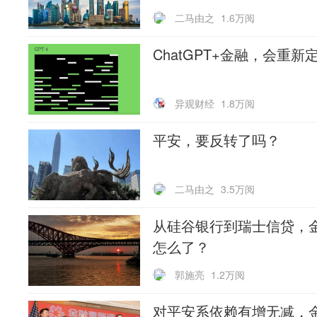
二马由之
1.6万阅
ChatGPT+金融，会重
异观财经
1.8万阅
平安，要反转了吗？
二马由之
3.5万阅
从硅谷银行到瑞士信贷，
怎么了？
郭施亮
1.2万阅
对平安系依赖有增无减，