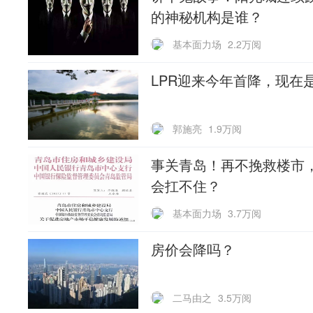
的神秘机构是谁？
基本面力场
2.2万阅
LPR迎来今年首降，现在
郭施亮
1.9万阅
事关青岛！再不挽救楼市
会扛不住？
基本面力场
3.7万阅
房价会降吗？
二马由之
3.5万阅