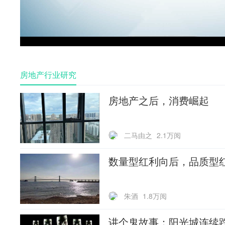
Vid
房地产行业研究
房地产之后，消费崛起
二马由之
2.1万阅
数量型红利向后，品质型
朱酒
1.8万阅
讲个鬼故事：阳光城连续