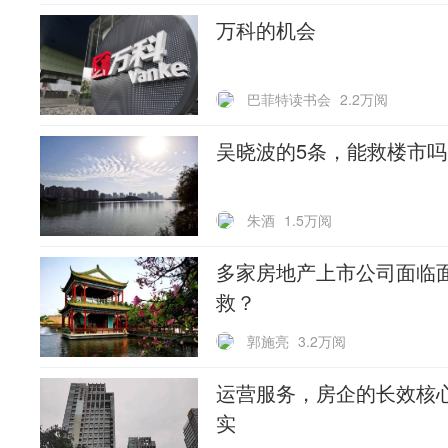
万科的机会
巴菲特读书会
2.2万阅
吴晓波的5条，能救楼市吗
朱酒
1.5万阅
多家房地产上市公司面临
救？
郭施亮
3.2万阅
运营服务，房企的长效核
实